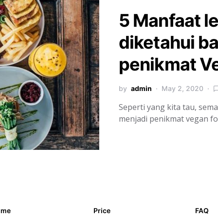
5 Manfaat l
diketahui b
penikmat V
by
admin
May 2, 2020
Seperti yang kita tau, sem
menjadi penikmat vegan fo
ome
Price
FAQ