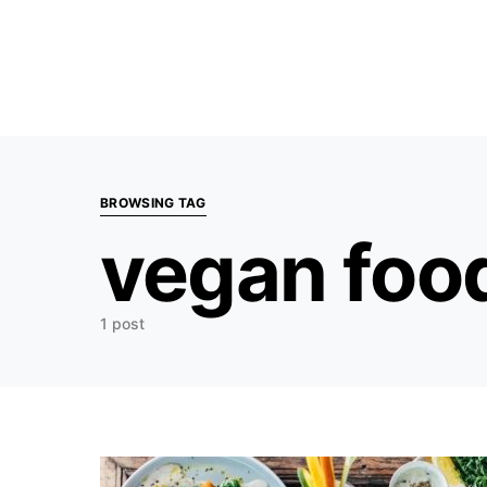
Search for:
BROWSING TAG
vegan foo
1 post