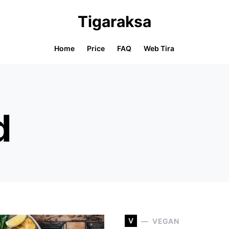
Tigaraksa
Home
Price
FAQ
Web Tira
d
V
VEGAN